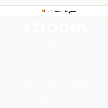
To Stroom Belgium
Jobs
About Stroom
Testimonials
Team