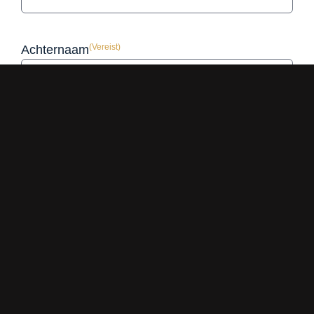
(Vereist)
Achternaam
(Vereist)
E-mailadres
(Vereist)
Telefoonnummer
(Vereist)
Bericht