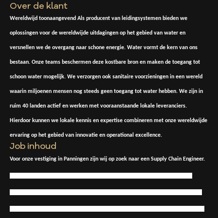
Over de klant
Wereldwijd toonaangevend Als producent van leidingsystemen bieden we
oplossingen voor de wereldwijde uitdagingen op het gebied van water en
versnellen we de overgang naar schone energie. Water vormt de kern van ons
bestaan. Onze teams beschermen deze kostbare bron en maken de toegang tot
schoon water mogelijk. We verzorgen ook sanitaire voorzieningen in een wereld
waarin miljoenen mensen nog steeds geen toegang tot water hebben. We zijn in
ruim 40 landen actief en werken met vooraanstaande lokale leveranciers.
Hierdoor kunnen we lokale kennis en expertise combineren met onze wereldwijde
ervaring op het gebied van innovatie en operational excellence.
Job inhoud
Voor onze vestiging in Panningen zijn wij op zoek naar een Supply Chain Engineer.
Ben jij een proactieve en resultaatgerichte professional met een passie voor
supply chain operations en leveranciersmanagement? Als succesvolle kandidaat
speel je een cruciale rol in het waarborgen van een soepele materiaalstroom, het