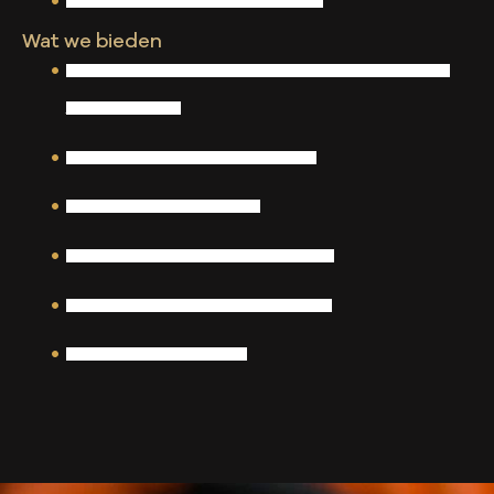
Je spreekt zowel vloeiend Engels als Nederland
Wat we bieden
Een uitdagende en zelfstandige functie met genoeg mogelijkheden om
jezelf te ontwikkelen
Een marktconform salaris en 8% vakantiegeld
25 vakantiedagen en 13 ADV dagen
De mogelijkheid om deels vanuit thuis te werken
Een open, informele en collegiale werkomgeving
Een pensioenregeling bij het PMT