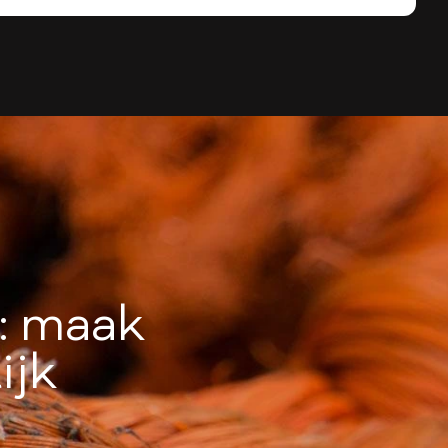
k: maak
ijk