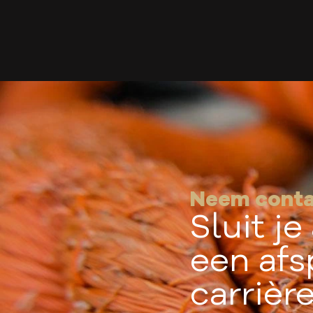
Neem conta
Sluit j
een afs
carrièr