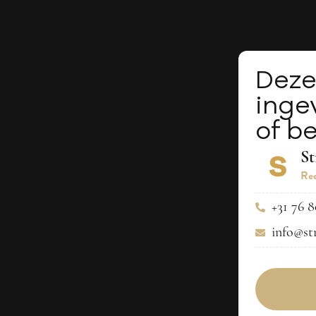
Deze
inge
of be
S
Rec
+31 76 8
info@st