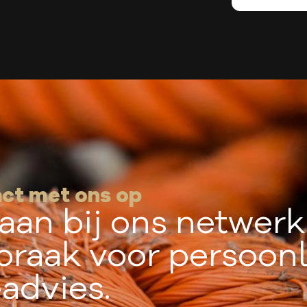
ct met ons op
e aan bij ons netwer
praak voor persoonl
eadvies.